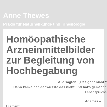
Anne Thewes
Praxis für Naturheilkunde und Kinesiologie
Homöopathische
Arzneinmittelbilder
zur Begleitung von
Hochbegabung
Alle sagten: „
Das geht nicht.“
Dann kam einer, der wusste das nicht und hat’s gemacht.
Lebensprüche
Adamas –
Diamant