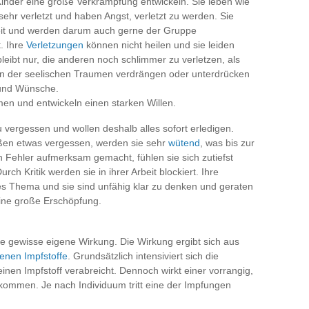
nder eine große Verkrampfung entwickeln. Sie leben wie
sehr verletzt und haben Angst, verletzt zu werden. Sie
eit und werden darum auch gerne der Gruppe
. Ihre
Verletzungen
können nicht heilen und sie leiden
bleibt nur, die anderen noch schlimmer zu verletzen, als
gen der seelischen Traumen verdrängen oder unterdrücken
 und Wünsche.
n und entwickeln einen starken Willen.
 vergessen und wollen deshalb alles sofort erledigen.
ßen etwas vergessen, werden sie sehr
wütend
, was bis zur
en Fehler aufmerksam gemacht, fühlen sie sich zutiefst
rch Kritik werden sie in ihrer Arbeit blockiert. Ihre
s Thema und sie sind unfähig klar zu denken und geraten
ine große Erschöpfung.
e gewisse eigene Wirkung. Die Wirkung ergibt sich aus
enen Impfstoffe
. Grundsätzlich intensiviert sich die
en Impfstoff verabreicht. Dennoch wirkt einer vorrangig,
mmen. Je nach Individuum tritt eine der Impfungen