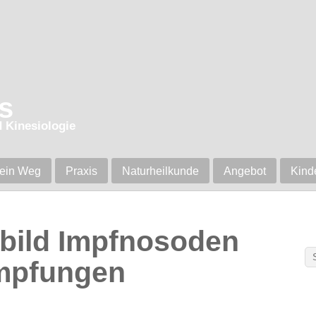
s
d Kinesiologie
ein Weg
Praxis
Naturheilkunde
Angebot
Kind
lbild Impfnosoden
impfungen