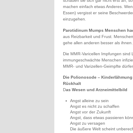
schauen sie sich gar nicht erst an, 
machen einfach etwas Anderes. Wenn
Essen) vergisst er seine Beschwerden.
einzugehen.
Parotidinum Mumps Menschen had
aus Reizbarkeit und Frust. Menschen,
gehe allen anderen besser als ihnen.
Die MMR-Varicellen Impfungen sind 
immungeschwächte Menschen infizie
MMR- und Varizellen-Geimpfte dürfen
Die Polionosode – Kinderlähmung
Rückhalt
D
as Wesen und Arzneimittelbild
Angst alleine zu sein
Angst es nicht zu schaffen
Angst vor der Zukunft
Angst, dass etwas passieren kön
Angst zu versagen
Die äußere Welt scheint unbere