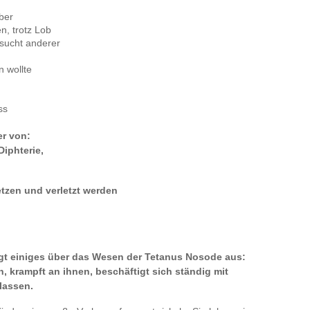
ber
n, trotz Lob
rsucht anderer
n wollte
ss
er von:
Diphterie,
tzen und verletzt werden
agt einiges über das Wesen der Tetanus Nosode aus:
en, krampft an ihnen, beschäftigt sich ständig mit
lassen.