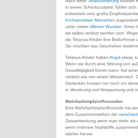
Nach einer
Tetanusimpfung
können Ki
in einem Schockzustand, fühlen sich 
entwickeln eine große Empfindsamk
hochsensitiver Menschen
zugeordnet
unter vielen
offenen Wunden
. Ihnen 
sie selbst verletzt worden sind. We
die Tetanus-Kinder ihre Bedürfnisse
Sie möchten das Geschehen bestimme
Tetanus-Kinder haben
Angst
etwas zu
Wenn sie durch eine Störung von au
Gewalttätigkeit führen kann. Auf ein
verletzt wie von einem Messerstich. Du
Gedanken kreisen nur noch um diese
in Verwirrung und Anspannung und e
Mehrfachimpfstoffnosoden
Eine Mehrfachimpfsoffnosode hat ein
dem Zusammenwirken der
verschied
Gesamtwirkung wenn man mehr als ein
wenn mehrere Impfstoffe zusammenko
stärker hervor.