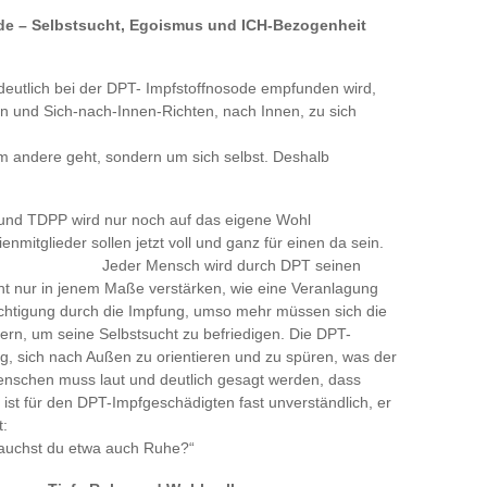
de – Selbstsucht, Egoismus und ICH-Bezogenheit
eutlich bei der DPT- Impfstoffnosode empfunden wird,
 und Sich-nach-Innen-Richten, nach Innen, zu sich
m andere geht, sondern um sich selbst. Deshalb
T und TDPP wird nur noch auf das eigene Wohl
nmitglieder sollen jetzt voll und ganz für einen da sein.
Jeder Mensch
wird durch DPT seinen
t nur in jenem Maße verstärken, wie eine Veranlagung
rächtigung durch die Impfung, umso mehr müssen sich die
, um seine Selbstsucht zu befriedigen. Die DPT-
, sich nach Außen zu orientieren und zu spüren, was der
schen muss laut und deutlich gesagt werden, dass
ist für den DPT-Impfgeschädigten fast unverständlich, er
t:
auchst du etwa auch Ruhe?“