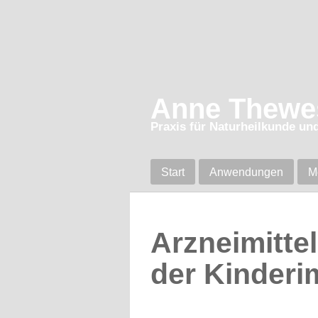
Anne Thewe
Praxis für Naturheilkunde un
Start
Anwendungen
M
Arzneimitte
der Kinder