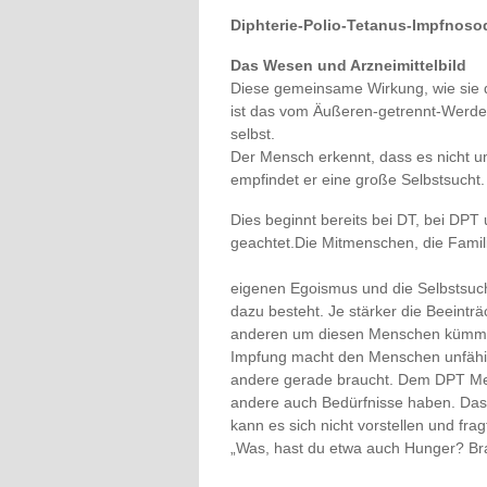
Diphterie-Polio-Tetanus-Impfnoso
Das Wesen und Arzneimittelbild
Diese gemeinsame Wirkung, wie sie d
ist das vom Äußeren-getrennt-Werden
selbst.
Der Mensch erkennt, dass es nicht u
empfindet er eine große Selbstsucht.
Dies beginnt bereits bei DT, bei DP
geachtet.Die Mitmenschen, die Familie
eigenen Egoismus und die Selbstsuch
dazu besteht. Je stärker die Beeint
anderen um diesen Menschen kümmern
Impfung macht den Menschen unfähig
andere gerade braucht. Dem DPT Men
andere auch Bedürfnisse haben. Das 
kann es sich nicht vorstellen und frag
„Was, hast du etwa auch Hunger? Br