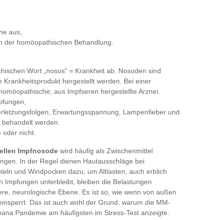
ine aus,
 in der homöopathischen Behandlung.
hischen Wort „nosos“ = Krankheit ab. Nosoden sind
 Krankheitsprodukt hergestellt werden. Bei einer
homöopathische, aus Impfseren hergestellte Arznei.
pfungen,
erletzungsfolgen, Erwartungsspannung, Lampenfieber und
n behandelt werden.
oder nicht.
cellen Impfnosode
wird häufig als Zwischenmittel
ingen. In der Regel dienen Hautausschläge bei
teln und Windpocken dazu, um Altlasten, auch erblich
h Impfungen unterbleibt, bleiben die Belastungen
fere, neurologische Ebene. Es ist so, wie wenn von außen
einsperrt. Das ist auch wohl der Grund, warum die MM-
ana Pandemie am häufigsten im Stress-Test anzeigte.