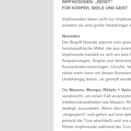
IMPFNOSODEN: „RESET“
FÜR KÖRPER, SEELE UND GEIST
Impfnosoden leiten nicht nur Impftox
sondern sie sind große Heilsbringer
Nosoden
Der Begriff Nosode stammt vom griec
homöopathische Mittel, die aus einem
Impfnosode
handelt es sich um eine 
Anspannungen, Ängste und Verkram
Konzentrationsstörungen, Unruhe, V
vieles mehr kann mit diesen Arzneie
Unabhängig davon, ob geimpft wurde 
Die
Masern, Mumps, Röteln + Vari
verabreicht, um einen Fall voranzubr
Infektionskrankheiten wie Masern, Rö
bedingt, auszuleiten. Wenn dies durc
„eingesperrt“ und gehen auf eine tie
jemand die Türe abschließt und uns 
Röteln Impfnosode während der Coro