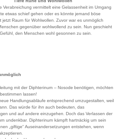
Tiefe Ruhe und Wohlwollen
 Verabreichung vermittelt eine Gelassenheit im Umgang
nte etwas schief gehen oder es könnte jemand böse
t jetzt Raum für Wohlwollen. Zuvor war es unmöglich
nschen gegenüber wohlwollend zu sein. Nun geschieht
e Gefühl, den Menschen wohl gesonnen zu sein.
unmöglich
leitung mit der Diphterinum – Nosode benötigen, möchten
n bestimmen lassen!
 neue Handlungsabläufe entsprechend umzugestalten, weil
 kann. Das würde für ihn auch bedeuten, das
igen und auf andere einzugehen. Doch das Verlassen der
inum undenkbar. Diphterinum kämpft hartnäckig um sein
nen „giftige“ Auseinandersetzungen entstehen, wenn
kzeptieren.