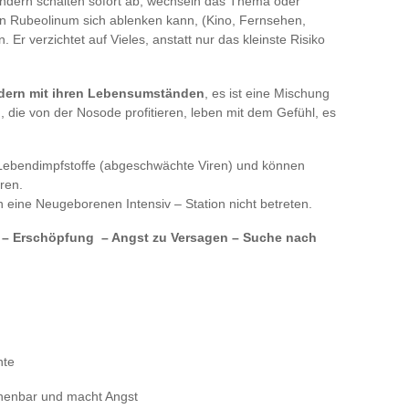
sondern schalten sofort ab, wechseln das Thema oder
 Rubeolinum sich ablenken kann, (Kino, Fernsehen,
 Er verzichtet auf Vieles, anstatt nur das kleinste Risiko
ern mit ihren Lebensumständen
, es ist eine Mischung
 die von der Nosode profitieren, leben mit dem Gefühl, es
Lebendimpfstoffe (abgeschwächte Viren) und können
ren.
 eine Neugeborenen Intensiv – Station nicht betreten.
 – Erschöpfung – Angst zu Versagen – Suche nach
nte
chenbar und macht Angst